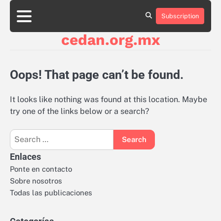
Skip
to
Subscription
About
Contact
Cookie
Privacy
Sitemap
Terms
content
Us
Us
Policy
Policy
and
cedan.org.mx
Conditions
Oops! That page can’t be found.
It looks like nothing was found at this location. Maybe
try one of the links below or a search?
Search
for:
Enlaces
Ponte en contacto
Sobre nosotros
Todas las publicaciones