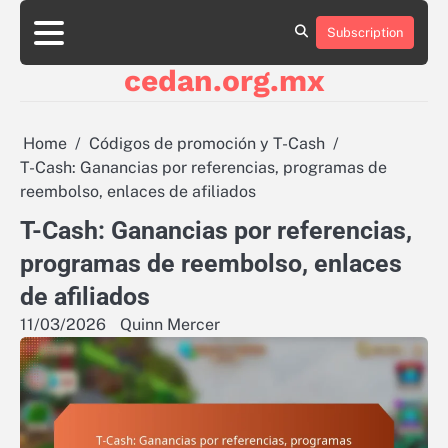
Skip
to
Subscription
About
Contact
Cookie
Privacy
Sitemap
Terms
content
Us
Us
Policy
Policy
and
cedan.org.mx
Conditions
Home
Códigos de promoción y T-Cash
T-Cash: Ganancias por referencias, programas de
reembolso, enlaces de afiliados
T-Cash: Ganancias por referencias,
programas de reembolso, enlaces
de afiliados
11/03/2026
Quinn Mercer