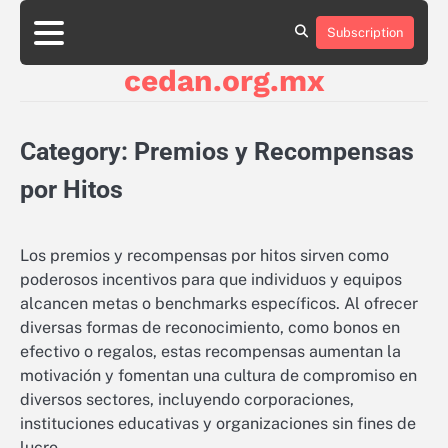
Skip
to
Subscription
About
Contact
Cookie
Privacy
Sitemap
Terms
content
Us
Us
Policy
Policy
and
cedan.org.mx
Conditions
Category:
Premios y Recompensas
por Hitos
Los premios y recompensas por hitos sirven como
poderosos incentivos para que individuos y equipos
alcancen metas o benchmarks específicos. Al ofrecer
diversas formas de reconocimiento, como bonos en
efectivo o regalos, estas recompensas aumentan la
motivación y fomentan una cultura de compromiso en
diversos sectores, incluyendo corporaciones,
instituciones educativas y organizaciones sin fines de
lucro.