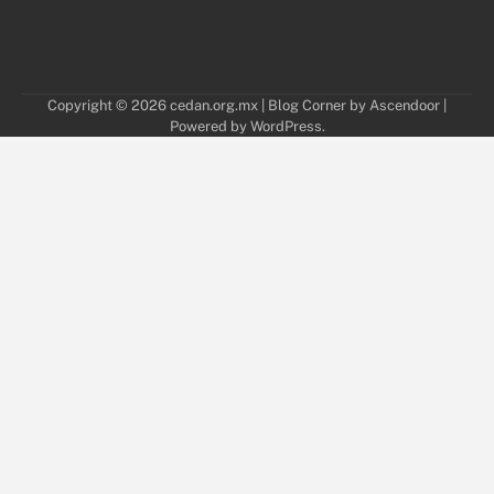
Copyright © 2026
cedan.org.mx
| Blog Corner by
Ascendoor
|
Powered by
WordPress
.