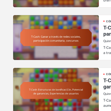
ofer
CÓ
T-C
par
Quin
T-Ca
a tr
CÓ
T-C
gan
Quin
T-Ca
aume