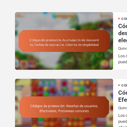
CÓ
Có
des
ele
Quin
Los 
pued
CÓ
Cód
Ef
Quin
Los 
pued