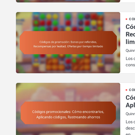
CÓ
Cód
Rec
lim
Quin
Los 
cons
CÓ
Có
Apl
Quin
Los 
desc
en…