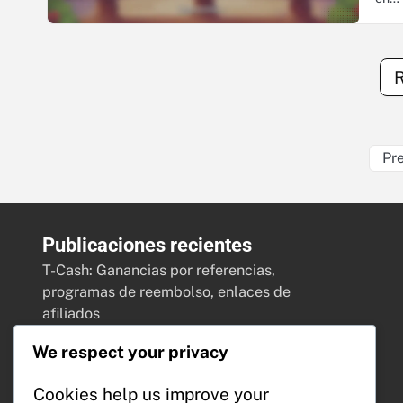
Pr
Publicaciones recientes
T-Cash: Ganancias por referencias,
programas de reembolso, enlaces de
afiliados
T-Cash: Límites de transacción,
We respect your privacy
Estrategias de ganancias, Directrices
de retiro
Cookies help us improve your
Códigos promocionales: Campañas