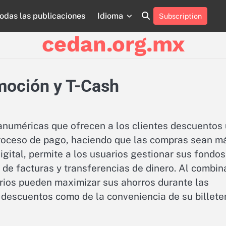
odas las publicaciones
Idioma
Subscription
About
Contact
Cookie
Privacy
Sitemap
Terms
Us
Us
Policy
Policy
and
cedan.org.mx
Conditions
moción y T-Cash
numéricas que ofrecen a los clientes descuentos 
 proceso de pago, haciendo que las compras sean m
digital, permite a los usuarios gestionar sus fondos
de facturas y transferencias de dinero. Al combin
rios pueden maximizar sus ahorros durante las
e descuentos como de la conveniencia de su billete