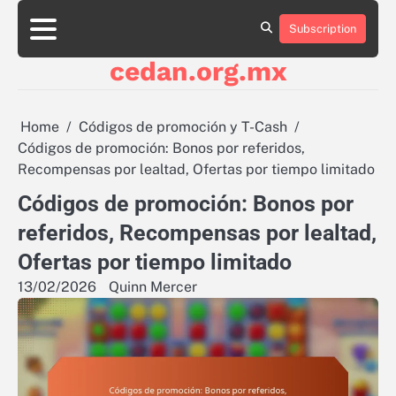
Skip
to
Subscription
About
Contact
Cookie
Privacy
Sitemap
Terms
content
Us
Us
Policy
Policy
and
cedan.org.mx
Conditions
Home
Códigos de promoción y T-Cash
Códigos de promoción: Bonos por referidos,
Recompensas por lealtad, Ofertas por tiempo limitado
Códigos de promoción: Bonos por
referidos, Recompensas por lealtad,
Ofertas por tiempo limitado
13/02/2026
Quinn Mercer