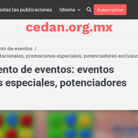
odas las publicaciones
Idioma
Subscription
About
Contact
Cookie
Privacy
Sitemap
Terms
Us
Us
Policy
Policy
and
cedan.org.mx
Conditions
to de eventos
acionales, promociones especiales, potenciadores exclusiv
nto de eventos: eventos
 especiales, potenciadores