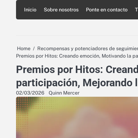
Skip
Inicio
Sobre nosotros
Ponte en contacto
T
to
content
Home
Recompensas y potenciadores de seguimien
Premios por Hitos: Creando emoción, Motivando la par
Premios por Hitos: Crean
participación, Mejorando l
02/03/2026
Quinn Mercer