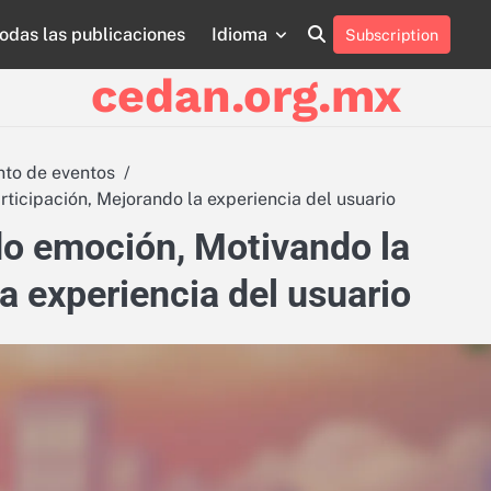
odas las publicaciones
Idioma
Subscription
About
Contact
Cookie
Privacy
Sitemap
Terms
Us
Us
Policy
Policy
and
cedan.org.mx
Conditions
to de eventos
ticipación, Mejorando la experiencia del usuario
do emoción, Motivando la
a experiencia del usuario