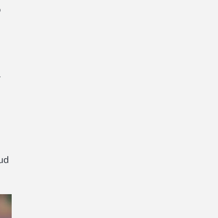
o
r
lud