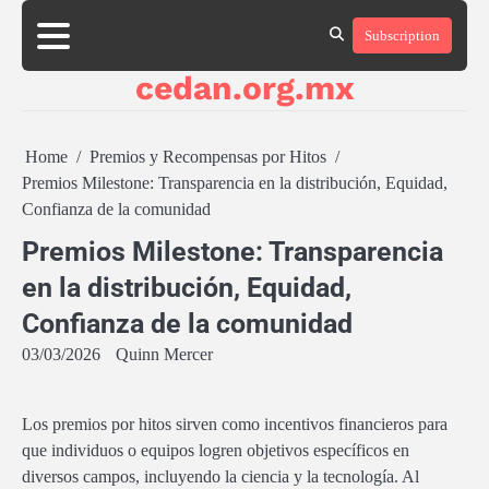
Skip
Subscription
to
About
Contact
Cookie
Privacy
Sitemap
Terms
content
Us
Us
Policy
Policy
and
cedan.org.mx
Conditions
Home
Premios y Recompensas por Hitos
Premios Milestone: Transparencia en la distribución, Equidad,
Confianza de la comunidad
Premios Milestone: Transparencia
en la distribución, Equidad,
Confianza de la comunidad
03/03/2026
Quinn Mercer
Los premios por hitos sirven como incentivos financieros para
que individuos o equipos logren objetivos específicos en
diversos campos, incluyendo la ciencia y la tecnología. Al