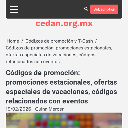
Skip
to
Subscription
About
Contact
Cookie
Privacy
Sitemap
Terms
content
Us
Us
Policy
Policy
and
cedan.org.mx
Conditions
Home
Códigos de promoción y T-Cash
Códigos de promoción: promociones estacionales,
ofertas especiales de vacaciones, códigos
relacionados con eventos
Códigos de promoción:
promociones estacionales, ofertas
especiales de vacaciones, códigos
relacionados con eventos
19/02/2026
Quinn Mercer